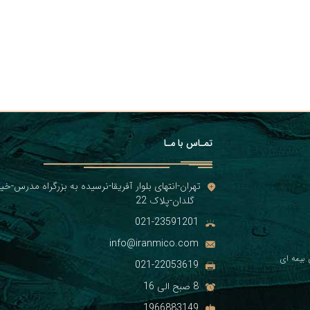
تمـاس با مـا
تهران-انتهای بلوار آفریقا-نرسیده به بزرگراه مدرس-خیا
گلدان-پلاک 22
021-23591201
info@iranmico.com
بیمه ای
021-22053619
8 صبح الی 16
1966883149